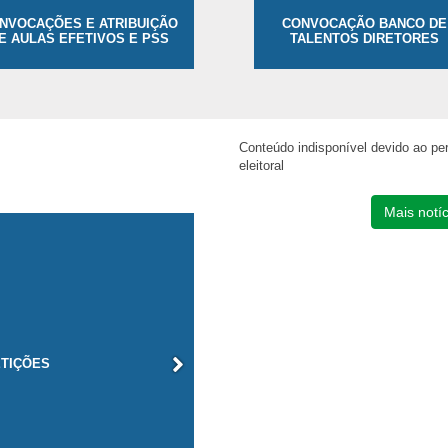
NVOCAÇÕES E ATRIBUIÇÃO
CONVOCAÇÃO BANCO DE
E AULAS EFETIVOS E PSS
TALENTOS DIRETORES
Conteúdo indisponível devido ao pe
eleitoral
Mais notíc
VIDORES
TIÇÕES
ÃO
OR
O