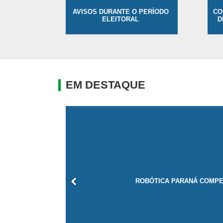
AVISOS DURANTE O PERÍODO
CO
ELEITORAL
D
EM DESTAQUE
CREDENCIAMENTO DE SER
ROBÓTICA PARANÁ COMPE
FORMADORES EM AÇ
CANAL DO PROFESS
GANHANDO O MUND