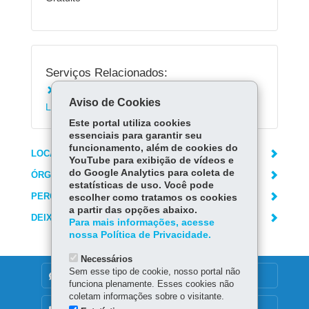
Serviços Relacionados:
Instalar o aplicativo Sinalário Disciplinar em
Aviso de Cookies
Libras
Este portal utiliza cookies
essenciais para garantir seu
funcionamento, além de cookies do
LOCAIS DE ATENDIMENTO
YouTube para exibição de vídeos e
do Google Analytics para coleta de
ÓRGÃO RESPONSÁVEL
estatísticas de uso. Você pode
PERGUNTAS FREQUENTES
escolher como tratamos os cookies
a partir das opções abaixo.
DEIXE SUA OPINIÃO
Para mais informações, acesse
nossa Política de Privacidade.
Necessários
Sem esse tipo de cookie, nosso portal não
DENUNCIE CORRUPÇÃO
funciona plenamente. Esses cookies não
coletam informações sobre o visitante.
OUVIDORIA