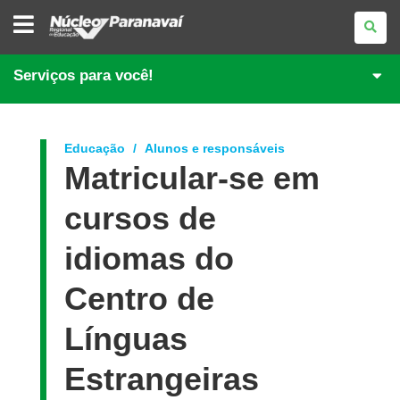
NÚCLEO
REGIONAL
DE
EDUCAÇÃO
DE
Serviços para você!
PARANAVAÍ
Educação
Alunos e responsáveis
Matricular-se em
cursos de
idiomas do
Centro de
Línguas
Estrangeiras