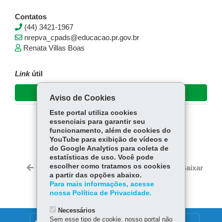
Contatos
(44) 3421-1967
nrepva_cpads@educacao.pr.gov.br
Renata Villas Boas
Link
útil
e-Protocolo
Aviso de Cookies
Este portal utiliza cookies
essenciais para garantir seu
COMPARTILHE:
funcionamento, além de cookies do
YouTube para exibição de vídeos e
Fa
W
do Google Analytics para coleta de
ce
ha
estatísticas de uso. Você pode
Tw
bo
ts
escolher como tratamos os cookies
Voltar
Início
Imprimir
Baixar
itt
a partir das opções abaixo.
ok
Ap
er
Para mais informações, acesse
p
nossa Política de Privacidade.
Necessários
Sem esse tipo de cookie, nosso portal não