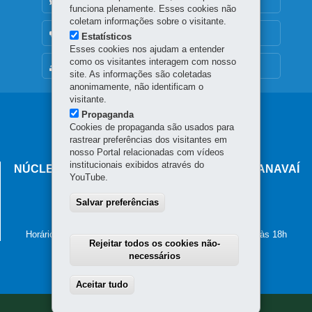
DENUNCIE CORRUPÇÃO
funciona plenamente. Esses cookies não
coletam informações sobre o visitante.
OUVIDORIA
Estatísticos
Esses cookies nos ajudam a entender
como os visitantes interagem com nosso
MAPA DO SITE
site. As informações são coletadas
anonimamente, não identificam o
visitante.
Navegação
Propaganda
Cookies de propaganda são usados para
principal
rastrear preferências dos visitantes em
nosso Portal relacionadas com vídeos
institucionais exibidos através do
NÚCLEO REGIONAL DE EDUCAÇÃO DE PARANAVAÍ
YouTube.
Rua Manoel Ribas, 764
Salvar preferências
87.701-000
-
Paranavaí
-
PR
MAPA
(44) 3421-1900
Horário de atendimento: de segunda a sexta-feira, das 8h às 18h
Rejeitar todos os cookies não-
necessários
Aceitar tudo
Withdraw consent