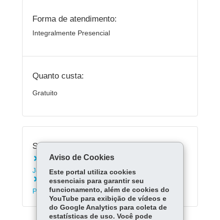
Forma de atendimento:
Integralmente Presencial
Quanto custa:
Gratuito
Serviços Relacionados:
Aviso de Cookies
Inscrever-se nos Exames da Educação de
Jovens e Adultos - EJA
Este portal utiliza cookies
Matricular-se na rede estadual de ensino do
essenciais para garantir seu
funcionamento, além de cookies do
Paraná
YouTube para exibição de vídeos e
do Google Analytics para coleta de
estatísticas de uso. Você pode