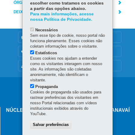
ÓRGÃO RESPONSÁVEL
escolher como tratamos os cookies
a partir das opções abaixo.
DEIXE SUA OPINIÃO
Para mais informações, acesse
nossa Política de Privacidade.
Necessários
Sem esse tipo de cookie, nosso portal não
DENUNCIE CORRUPÇÃO
funciona plenamente. Esses cookies não
coletam informações sobre o visitante.
OUVIDORIA
Estatísticos
Esses cookies nos ajudam a entender
como os visitantes interagem com nosso
MAPA DO SITE
site. As informações são coletadas
anonimamente, não identificam o
visitante.
Navegação
Propaganda
Cookies de propaganda são usados para
principal
rastrear preferências dos visitantes em
nosso Portal relacionadas com vídeos
institucionais exibidos através do
NÚCLEO REGIONAL DE EDUCAÇÃO DE PARANAVAÍ
YouTube.
Rua Manoel Ribas, 764
Salvar preferências
87.701-000
-
Paranavaí
-
PR
MAPA
(44) 3421-1900