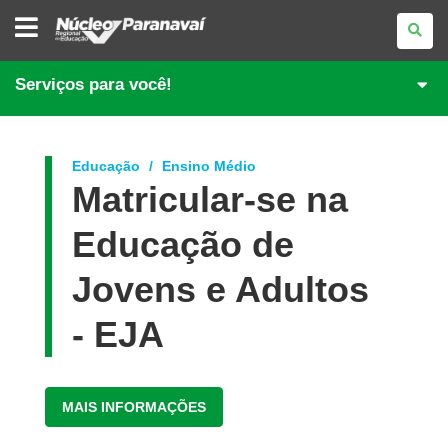
NÚCLEO
REGIONAL
DE
EDUCAÇÃO
DE
Serviços para você!
PARANAVAÍ
Educação
Ensino Médio
Matricular-se na
Educação de
Jovens e Adultos
- EJA
MAIS INFORMAÇÕES